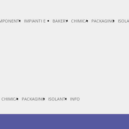
MPONENTI
IMPIANTI E
BAKERY
CHIMICA
PACKAGING
ISOL
MACCHINARI
CHIMICA
PACKAGING
ISOLANTI
INFO