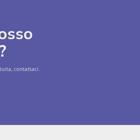
osso
?
uita, contattaci.